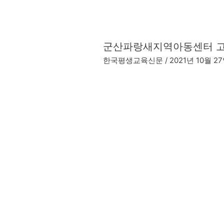
군
군산파랑새지역아동센터 고
산
한국평생교육신문
/
2021년 10월 2
파
랑
새
지
역
아
동
센
터
고
사
리
희