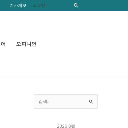
카
검
기사제보
로그인
색
테
고
리
니어
오피니언
검
색
대
2026 8월