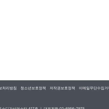
보처리방침
청소년보호정책
저작권보호정책
이메일무단수집거
스디가산퍼스타 417호 ㅣ 대표전화 02-6956-7975