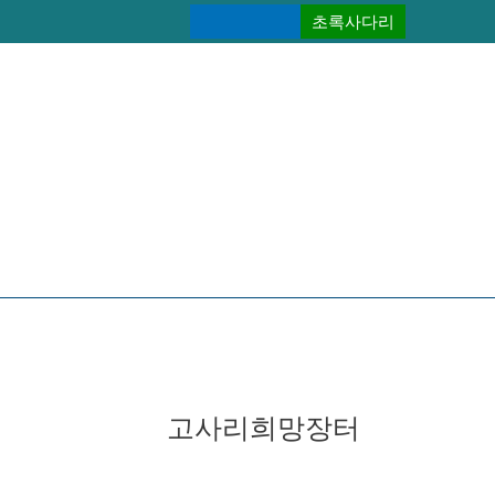
콘
초록사다리
텐
츠
로
건
너
뛰
기
고사리희망장터