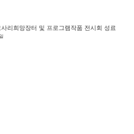
사리희망장터 및 프로그램작품 전시회 성료
7일