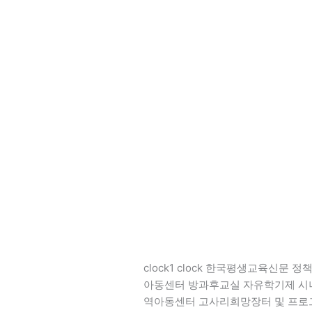
망
장
터
및
프
로
그
램
작
품
전
시
회
성
료
clock1 clock 한국평생교육신문
아동센터 방과후교실 자유학기제 시
역아동센터 고사리희망장터 및 프로그램작