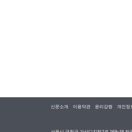
신문소개
이용약관
윤리강령
개인정
서울시 금천구 가산디지털2로 169-16 하우