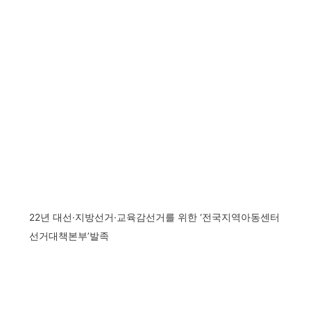
22년 대선·지방선거·교육감선거를 위한 ‘전국지역아동센터
선거대책본부’발족