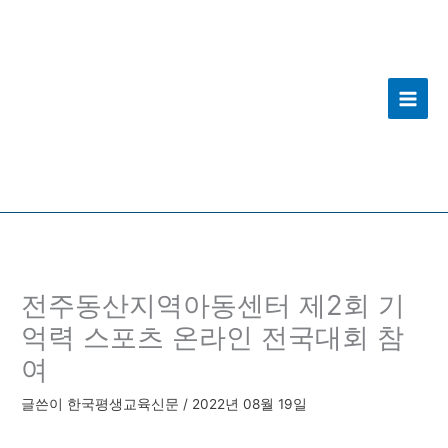
콘
고
텐
리
츠
로
건
너
뛰
기
전주동산지역아동센터 제2회 기
억력 스포츠 온라인 전국대회 참
여
글쓴이
한국평생교육신문
/
2022년 08월 19일