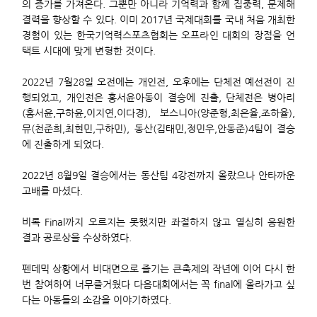
의 증가를 가져온다. 그뿐만 아니라 기억력과 함께 집중력, 문제해
결력을 향상할 수 있다. 이미 2017년 국제대회를 국내 처음 개최한
경험이 있는 한국기억력스포츠협회는 오프라인 대회의 장점을 언
택트 시대에 맞게 변형한 것이다.
2022년 7월28일 오전에는 개인전, 오후에는 단체전 예선전이 진
행되었고, 개인전은 홍서윤아동이 결승에 진출, 단체전은 병아리
(홍서윤,구하윤,이지연,이다경), 보스니아(양준형,최은율,조하율),
뮤(천준희,최현민,구하민), 동산(김태민,정민우,안동준)4팀이 결승
에 진출하게 되었다.
2022년 8월9일 결승에서는 동산팀 4강전까지 올랐으나 안타까운
고배를 마셨다.
비록 Final까지 오르지는 못했지만 좌절하지 않고 열심히 응원한
결과 공로상을 수상하였다.
펜데믹 상황에서 비대면으로 즐기는 큰축제의 작년에 이어 다시 한
번 참여하여 너무즐거웠다 다음대회에서는 꼭 final에 올라가고 싶
다는 아동들의 소감을 이야기하였다.