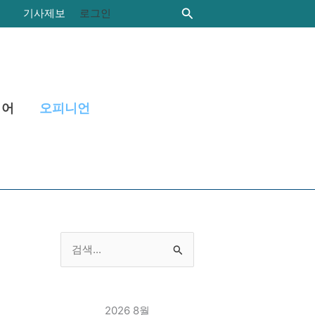
카
검
기사제보
로그인
색
테
고
리
니어
오피니언
검
색
대
2026 8월