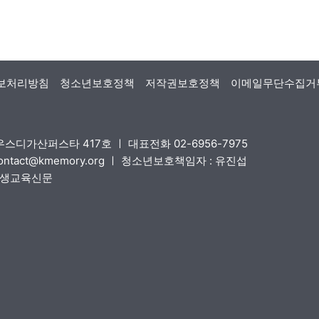
보처리방침
청소년보호정책
저작권보호정책
이메일무단수집거
스디가산퍼스타 417호 ㅣ 대표전화 02-6956-7975
contact@kmemory.org ㅣ 청소년보호책임자 : 유진섭
국평생교육신문