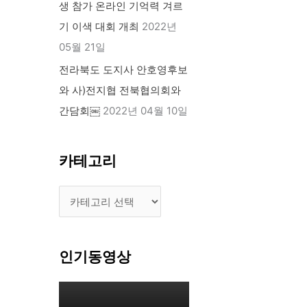
생 참가 온라인 기억력 겨르
기 이색 대회 개최
2022년
05월 21일
전라북도 도지사 안호영후보
와 사)전지협 전북협의회와
간담회￼
2022년 04월 10일
카테고리
인기동영상