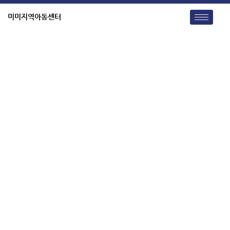
콘
텐
미미지역아동센터
츠
로
건
미미쇼핑몰
너
뛰
기
여러분이 구입하신 매출액으로 지원되는
소정의 기부금은 미미 아이들을 위해 소중하게 사용됩니다