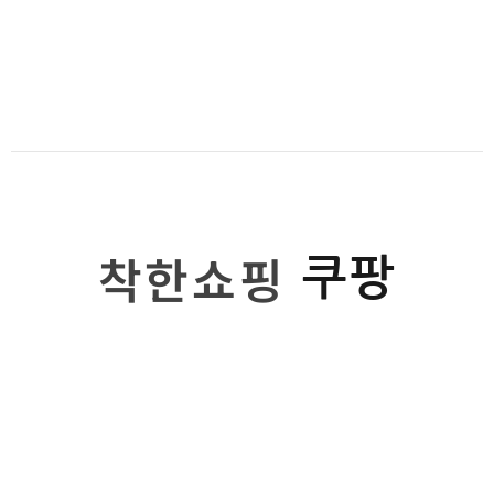
착한쇼핑
쿠팡