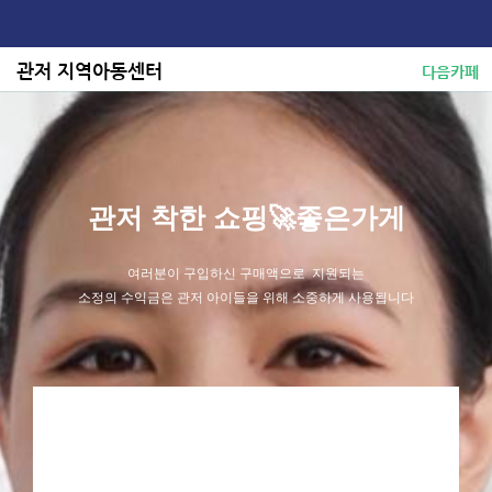
콘
텐
츠
관저 지역아동센터
다음카페
로
건
너
뛰
기
관저 착한 쇼핑🚀좋은가게
여러분이 구입하신 구매액으로 지원되는
소정의 수익금은 관저 아이들을 위해 소중하게 사용됩니다