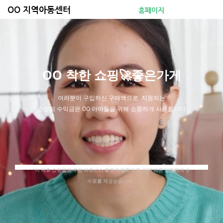
콘
OO 지역아동센터
홈페이지
텐
츠
로
건
너
OO 착한 쇼핑🚀좋은가게
뛰
기
여러분이 구입하신 구매액으로 지원되는
소정의 수익금은 OO 아이들을 위해 소중하게 사용됩니다
“이 제휴 쇼핑몰은 쿠팡 파트너스 활동의 일환으로, 이에 따른 일정액의 수
수료를 제공받습니다.”