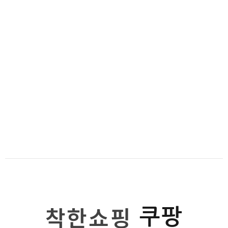
착한쇼핑
쿠팡